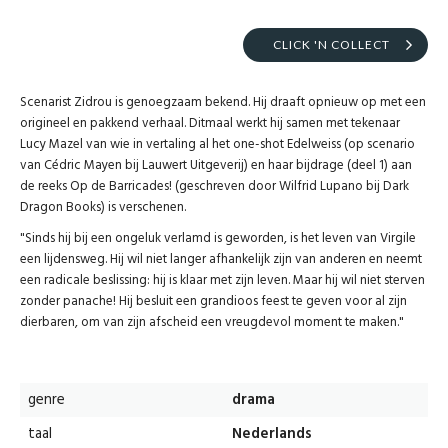
CLICK 'N COLLECT
Scenarist Zidrou is genoegzaam bekend. Hij draaft opnieuw op met een
origineel en pakkend verhaal. Ditmaal werkt hij samen met tekenaar
Lucy Mazel van wie in vertaling al het one-shot Edelweiss (op scenario
van Cédric Mayen bij Lauwert Uitgeverij) en haar bijdrage (deel 1) aan
de reeks Op de Barricades! (geschreven door Wilfrid Lupano bij Dark
Dragon Books) is verschenen.
"Sinds hij bij een ongeluk verlamd is geworden, is het leven van Virgile
een lijdensweg. Hij wil niet langer afhankelijk zijn van anderen en neemt
een radicale beslissing: hij is klaar met zijn leven. Maar hij wil niet sterven
zonder panache! Hij besluit een grandioos feest te geven voor al zijn
dierbaren, om van zijn afscheid een vreugdevol moment te maken."
genre
drama
taal
Nederlands