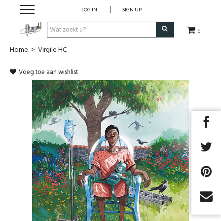
LOG IN
SIGN UP
0
Home
>
Virgile HC
Strips
Voeg toe aan wishlist
Comics
Nieuwsberichten
Pre release
Cadeaubon
RPG Sale