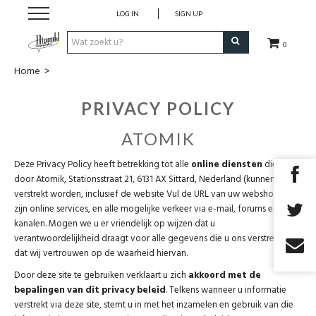
LOG IN
SIGN UP
0
Home
>
Strips
PRIVACY POLICY
Comics
ATOMIK
Nieuwsberichten
Deze Privacy Policy heeft betrekking tot alle
online diensten
die u
door Atomik, Stationsstraat 21, 6131 AX Sittard, Nederland (kunnen)
Pre release
verstrekt worden, inclusief de website Vul de URL van uw webshop in,
zijn online services, en alle mogelijke verkeer via e-mail, forums en IRC-
kanalen. Mogen we u er vriendelijk op wijzen dat u
Cadeaubon
verantwoordelijkheid draagt voor alle gegevens die u ons verstrekt en
dat wij vertrouwen op de waarheid hiervan.
RPG Sale
Door deze site te gebruiken verklaart u zich
akkoord met de
bepalingen van dit privacy beleid
. Telkens wanneer u informatie
verstrekt via deze site, stemt u in met het inzamelen en gebruik van die