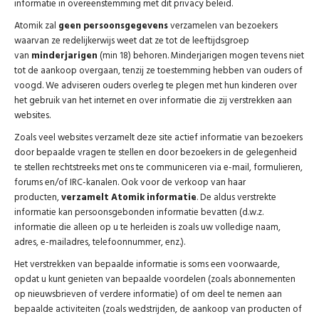
informatie in overeenstemming met dit privacy beleid.
Atomik zal
geen persoonsgegevens
verzamelen van bezoekers
waarvan ze redelijkerwijs weet dat ze tot de leeftijdsgroep
van
minderjarigen
(min 18) behoren. Minderjarigen mogen tevens niet
tot de aankoop overgaan, tenzij ze toestemming hebben van ouders of
voogd. We adviseren ouders overleg te plegen met hun kinderen over
het gebruik van het internet en over informatie die zij verstrekken aan
websites.
Zoals veel websites verzamelt deze site actief informatie van bezoekers
door bepaalde vragen te stellen en door bezoekers in de gelegenheid
te stellen rechtstreeks met ons te communiceren via e-mail, formulieren,
forums en/of IRC-kanalen. Ook voor de verkoop van haar
producten,
verzamelt Atomik informatie
. De aldus verstrekte
informatie kan persoonsgebonden informatie bevatten (d.w.z.
informatie die alleen op u te herleiden is zoals uw volledige naam,
adres, e-mailadres, telefoonnummer, enz.).
Het verstrekken van bepaalde informatie is soms een voorwaarde,
opdat u kunt genieten van bepaalde voordelen (zoals abonnementen
op nieuwsbrieven of verdere informatie) of om deel te nemen aan
bepaalde activiteiten (zoals wedstrijden, de aankoop van producten of