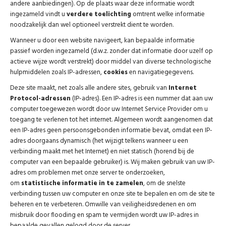
andere aanbiedingen). Op de plaats waar deze informatie wordt
ingezameld vindt u
verdere toelichting
omtrent welke informatie
noodzakelijk dan wel optioneel verstrekt dient te worden.
Wanneer u door een website navigeert, kan bepaalde informatie
passief worden ingezameld (d.w.z. zonder dat informatie door uzelf op
actieve wijze wordt verstrekt) door middel van diverse technologische
hulpmiddelen zoals IP-adressen,
cookies
en navigatiegegevens.
Deze site maakt, net zoals alle andere sites, gebruik van
Internet
Protocol-adressen
(IP-adres). Een IP-adres is een nummer dat aan uw
computer toegewezen wordt door uw Internet Service Provider om u
toegang te verlenen tot het internet. Algemeen wordt aangenomen dat
een IP-adres geen persoonsgebonden informatie bevat, omdat een IP-
adres doorgaans dynamisch (het wijzigt telkens wanneer u een
verbinding maakt met het Internet) en niet statisch (horend bij de
computer van een bepaalde gebruiker) is. Wij maken gebruik van uw IP-
adres om problemen met onze server te onderzoeken,
om
statistische informatie in te zamelen
, om de snelste
verbinding tussen uw computer en onze site te bepalen en om de site te
beheren en te verbeteren. Omwille van veiligheidsredenen en om
misbruik door flooding en spam te vermijden wordt uw IP-adres in
bepaalde gevallen gelogd door de server.