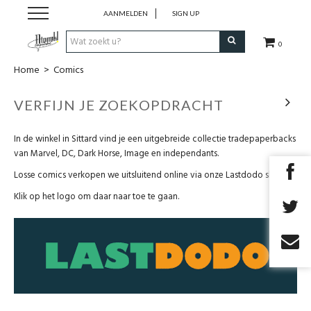
AANMELDEN
SIGN UP
0
Home
>
Comics
Strips
VERFIJN JE ZOEKOPDRACHT
Comics
In de winkel in Sittard vind je een uitgebreide collectie tradepaperbacks
Nieuwsberichten
van Marvel, DC, Dark Horse, Image en independants.
Losse comics verkopen we uitsluitend online via onze Lastdodo shop.
Pre release
Klik op het logo om daar naar toe te gaan.
Cadeaubon
RPG Sale