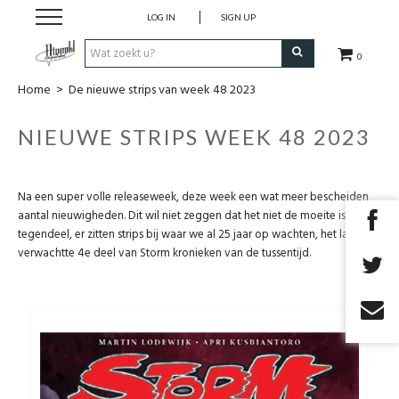
LOG IN
SIGN UP
0
Home
>
De nieuwe strips van week 48 2023
Strips
NIEUWE STRIPS WEEK 48 2023
Comics
Nieuwsberichten
Na een super volle releaseweek, deze week een wat meer bescheiden
aantal nieuwigheden. Dit wil niet zeggen dat het niet de moeite is, in
tegendeel, er zitten strips bij waar we al 25 jaar op wachten, het lang
Pre release
verwachtte 4e deel van Storm kronieken van de tussentijd.
Cadeaubon
RPG Sale