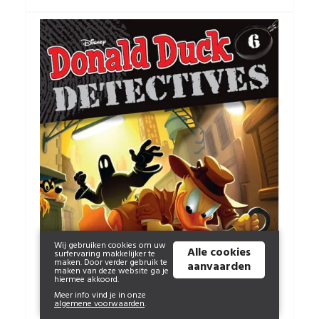
Wij gebruiken cookies om uw
Alle cookies
surfervaring makkelijker te
maken. Door verder gebruik te
aanvaarden
maken van deze website ga je
hiermee akkoord.
Meer info vind je in onze
algemene voorwaarden
.