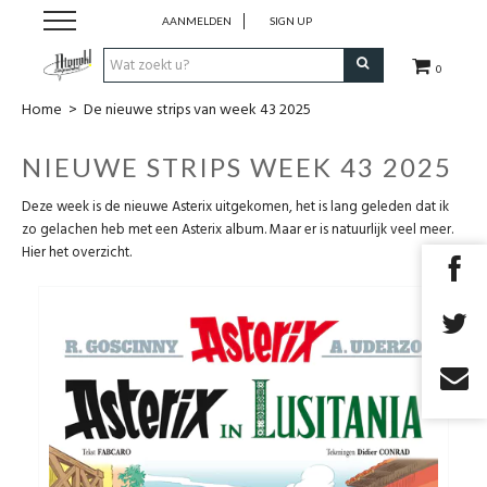
AANMELDEN
SIGN UP
0
Home
>
De nieuwe strips van week 43 2025
Strips
NIEUWE STRIPS WEEK 43 2025
Comics
Deze week is de nieuwe Asterix uitgekomen, het is lang geleden dat ik
zo gelachen heb met een Asterix album. Maar er is natuurlijk veel meer.
Nieuwsberichten
Hier het overzicht.
Pre release
Cadeaubon
RPG Sale