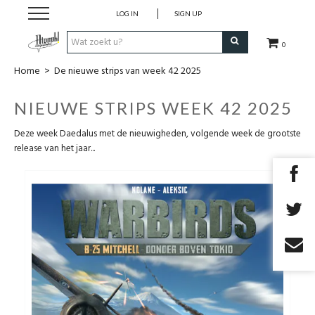
LOG IN
SIGN UP
0
Home
>
De nieuwe strips van week 42 2025
Strips
NIEUWE STRIPS WEEK 42 2025
Comics
Deze week Daedalus met de nieuwigheden, volgende week de grootste
release van het jaar...
Nieuwsberichten
Pre release
Cadeaubon
RPG Sale