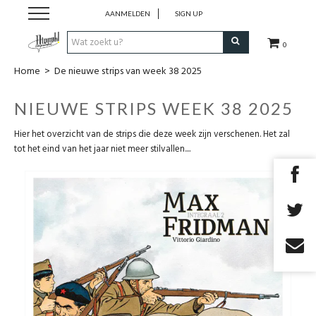
AANMELDEN
SIGN UP
0
Home
>
De nieuwe strips van week 38 2025
Strips
NIEUWE STRIPS WEEK 38 2025
Comics
Hier het overzicht van de strips die deze week zijn verschenen. Het zal
tot het eind van het jaar niet meer stilvallen....
Nieuwsberichten
Pre release
Cadeaubon
RPG Sale