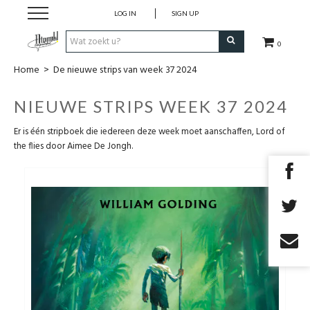
LOG IN
SIGN UP
0
Home
>
De nieuwe strips van week 37 2024
Strips
NIEUWE STRIPS WEEK 37 2024
Comics
Er is één stripboek die iedereen deze week moet aanschaffen, Lord of
the flies door Aimee De Jongh.
Nieuwsberichten
Pre release
Cadeaubon
RPG Sale