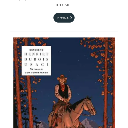
TIJDPERK HC
€37.50
IN MANDJE