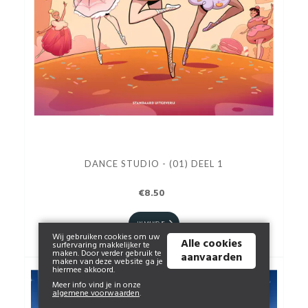
DANCE STUDIO - (01) DEEL 1
€8.50
IN MANDJE
Wij gebruiken cookies om uw
Alle cookies
surfervaring makkelijker te
maken. Door verder gebruik te
aanvaarden
maken van deze website ga je
hiermee akkoord.
Meer info vind je in onze
algemene voorwaarden
.