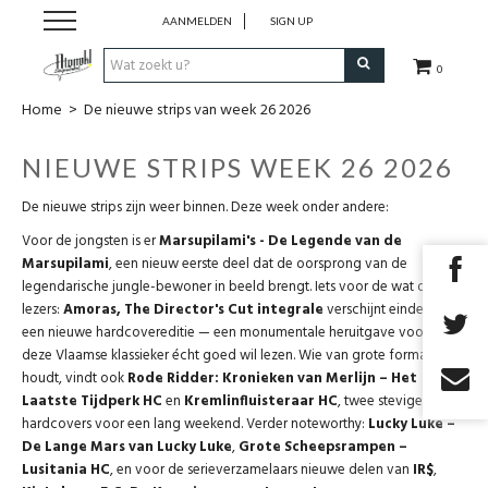
AANMELDEN
SIGN UP
0
Home
>
De nieuwe strips van week 26 2026
Strips
NIEUWE STRIPS WEEK 26 2026
Comics
De nieuwe strips zijn weer binnen. Deze week onder andere:
Nieuwsberichten
Voor de jongsten is er
Marsupilami's - De Legende van de
Marsupilami
, een nieuw eerste deel dat de oorsprong van de
legendarische jungle-bewoner in beeld brengt. Iets voor de wat oudere
Pre release
lezers:
Amoras, The Director's Cut integrale
verschijnt eindelijk in
een nieuwe hardcovereditie — een monumentale heruitgave voor wie
deze Vlaamse klassieker écht goed wil lezen. Wie van grote formaten
Cadeaubon
houdt, vindt ook
Rode Ridder: Kronieken van Merlijn – Het
Laatste Tijdperk HC
en
Kremlinfluisteraar HC
, twee stevige
RPG Sale
hardcovers voor een lang weekend. Verder noteworthy:
Lucky Luke –
De Lange Mars van Lucky Luke
,
Grote Scheepsrampen –
Lusitania HC
, en voor de serieverzamelaars nieuwe delen van
IR$
,