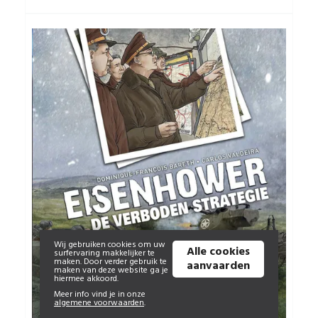
Wij gebruiken cookies om uw
Alle cookies
surfervaring makkelijker te
maken. Door verder gebruik te
aanvaarden
maken van deze website ga je
hiermee akkoord.
Meer info vind je in onze
algemene voorwaarden
.