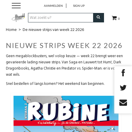
AANMELDEN
SIGN UP
0
Home
>
De nieuwe strips van week 22 2026
Strips
NIEUWE STRIPS WEEK 22 2026
Comics
Geen megablockbusters, wel volop keuze — week 22 brengt weer een
gevarieerde lading nieuwe strips. Van Saga en Lauwert tot Hum!, Dark
Nieuwsberichten
Dragonbooks, Agatha Christie en Predator vs. Spider-Man: er is voor elk
wat wils.
Pre release
Snel bestellen of langs komen? Het weekend kan beginnen.
Cadeaubon
RPG Sale