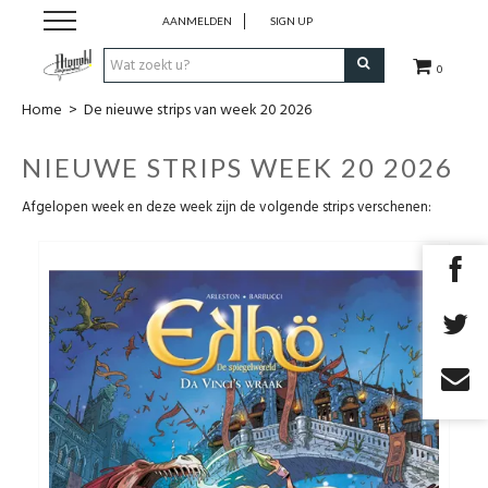
AANMELDEN
SIGN UP
0
Home
>
De nieuwe strips van week 20 2026
Strips
NIEUWE STRIPS WEEK 20 2026
Comics
Afgelopen week en deze week zijn de volgende strips verschenen:
Nieuwsberichten
Pre release
Cadeaubon
RPG Sale