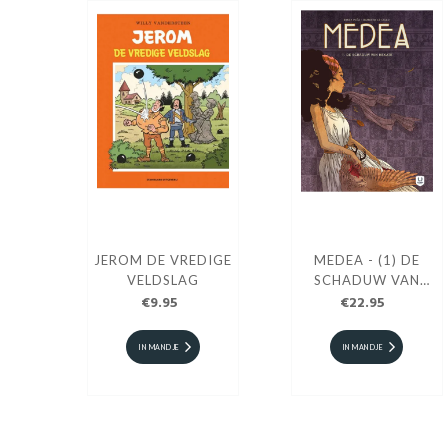
JEROM DE VREDIGE
MEDEA - (1) DE
VELDSLAG
SCHADUW VAN
€9.95
HEKATE HC
€22.95
IN MANDJE
IN MANDJE