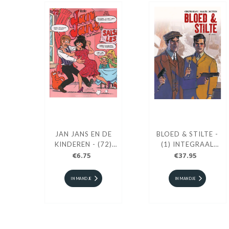
JAN JANS EN DE
BLOED & STILTE -
KINDEREN - (72)
(1) INTEGRAAL
DEEL 72
€6.75
DEEL 1 HC
€37.95
IN MANDJE
IN MANDJE