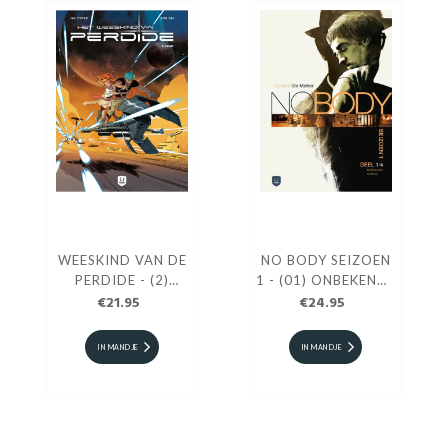
WEESKIND VAN DE
NO BODY SEIZOEN
PERDIDE - (2)
1 - (01) ONBEKENDE
SILBAD HC
€21.95
SOLDAAT HC
€24.95
IN MANDJE
IN MANDJE