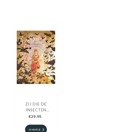
ZIJ DIE DE
INSECTEN
GELUKKIG MAAKTE
€29.95
HC
IN MANDJE