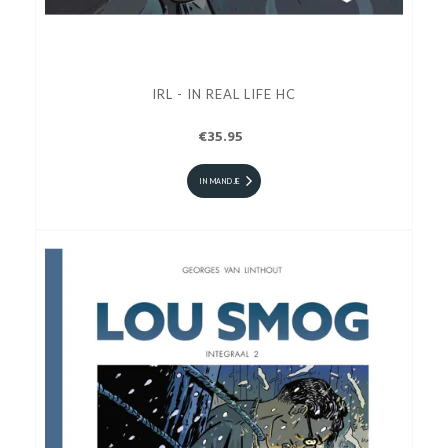
IRL - IN REAL LIFE HC
€35.95
IN MANDJE