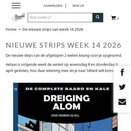
AANMELDEN
SIGN UP
0
Home
>
De nieuwe strips van week 14 2026
Strips
NIEUWE STRIPS WEEK 14 2026
Comics
De nieuwe strips van de afgelopen 2 weken keurig voor je opgesomd.
Nieuwsberichten
Helaas is volgende week de winkel op woensdag 8 en donderdag 9
april gesloten, hou daar rekening mee als je naar Sittard wilt komen.
Pre release
Cadeaubon
RPG Sale