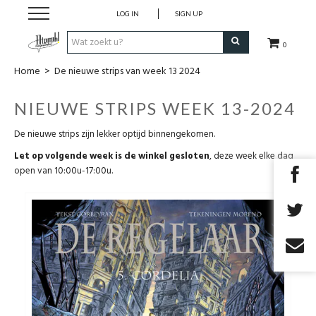
LOG IN
SIGN UP
0
Home
>
De nieuwe strips van week 13 2024
Strips
NIEUWE STRIPS WEEK 13-2024
Comics
De nieuwe strips zijn lekker optijd binnengekomen.
Nieuwsberichten
Let op volgende week is de winkel gesloten
, deze week elke dag
open van 10:00u-17:00u.
Pre release
Cadeaubon
RPG Sale