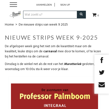
AANMELDEN
SIGN UP
0
Home
>
De nieuwe strips van week 9 2025
Strips
NIEUWE STRIPS WEEK 9-2025
Comics
De afgelopen week ging het niet om de kwantiteit maar om de
kwaliteit, leuke strips om de
carnaval
mee door te komen, of te lezen
Nieuwsberichten
bij het herstellen na de carnaval.
Dinsdag is de winkel net als de rest van het
Marotteriek
gesloten,
Pre release
woensdag om 10:00u sta ik weer voor je klaar.
Cadeaubon
RPG Sale