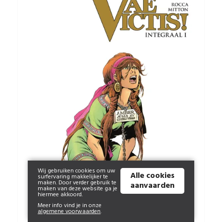
Wij gebruiken cookies om uw
Alle cookies
surfervaring makkelijker te
maken. Door verder gebruik te
aanvaarden
maken van deze website ga je
hiermee akkoord.
Meer info vind je in onze
algemene voorwaarden
.