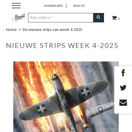
AANMELDEN
SIGN UP
0
Home
>
De nieuwe strips van week 4 2025
Strips
NIEUWE STRIPS WEEK 4-2025
Comics
Nieuwsberichten
Pre release
Cadeaubon
RPG Sale