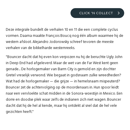
CLICK 'N COLLECT
Deze integrale bundelt de verhalen 10 en 11 die een complete cyclus
vormen. Daarna maakte François Boucq nog één album waarmee hij de
western afsloot. Alejandro Jodorowsky schreef tevoren de meeste
verhalen van de bikkelharde westernreeks.
"Bouncer dacht dat hij even kon verpozen nu hij de beruchte Ugly John
in Deep End had afgeleverd. Maar de wet van de Far West kent geen
genade... De horlogemaker van Barrn City is gemold en zijn dochter
Gretel vreselijk verwond. Wie begaat in godsnaam zulke wreedheden?
Wat had de horlogemaker — die grijze — in hemelsnaam mispeuterd?
Bouncer zet de achtervolging op de moordenaars in. Hun spoor leidt
naar een vervloekte schat midden in de Sonora-woestijn in Mexico. Een
dorre en doodse plek waar zelfs de indianen zich niet wagen. Bouncer
dacht dat hij de hel al kende, maar hij ontdekt al snel dat de hel vele
gezichten heeft."