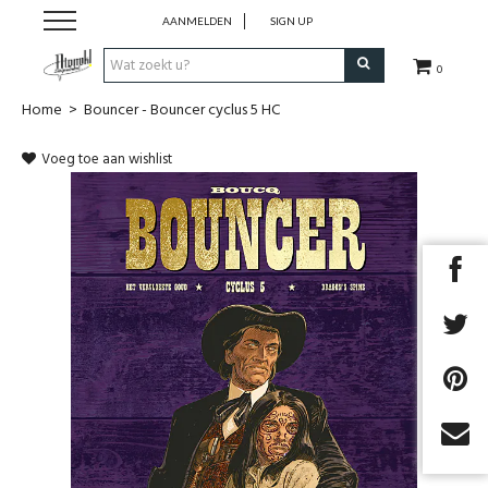
AANMELDEN
SIGN UP
0
Home
>
Bouncer - Bouncer cyclus 5 HC
Strips
Voeg toe aan wishlist
Comics
Nieuwsberichten
Pre release
Cadeaubon
RPG Sale