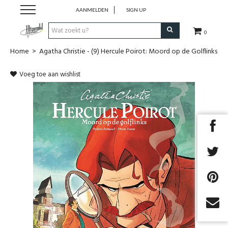
AANMELDEN
SIGN UP
0
Home
>
Agatha Christie - (9) Hercule Poirot: Moord op de Golflinks
Strips
Voeg toe aan wishlist
Comics
Nieuwsberichten
Pre release
Cadeaubon
RPG Sale