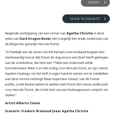
KOOP!
CLICK 'N COLLECT
Negende verstripping van een roman van
Agatha Christie
in deze
reeks van
Dark Dragon Books
. Het is tegelijk het zesde onderzoek van
de Belgische speurder Hercule Poirot.
"In Frankrijk aan de oever van het Kanaal is een misdaad begaan. Een
merkwaardig toeval dat Poirot de dag ervoor een brief heeft gekregen
van de overledene, die hem een ??delicaat onderzoek wilde
toevertrouwen. Meer is er niet nodig voor Hercule Poirot, en zijn vriend,
kapitein Hastings, om het heft in eigen hand te nemen om te ontdekken
wat deze moord verbergt. Maar inspecteur Giraud, van de Franse
politie, is niet bereid samen te werken met Poirot. Een nieuw onderzoek
voor Hercule Poirot, die in het hart van een buitengewoon complot zal
duiken."
Artist:Alberto Zanon
Scenario: Frederic Bremaud (naar Agatha Christie