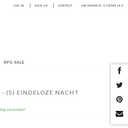
LOG IN
SIGN UP
CONTACT
UW MANDJE:
0
ITEMS | €
0
RPG SALE
 - (5) EINDELOZE NACHT
)dag verzonden!