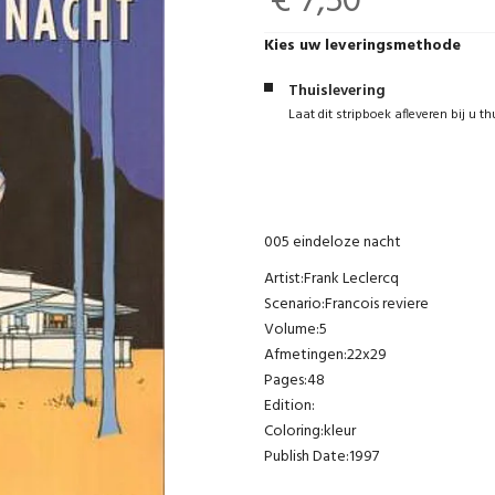
€ 7,50
Kies uw leveringsmethode
Thuislevering
Laat dit stripboek afleveren bij u th
005 eindeloze nacht
Artist:
Frank Leclercq
Scenario:Francois reviere
Volume:5
Afmetingen:22x29
Pages:48
Edition:
Coloring:kleur
Publish Date:1997