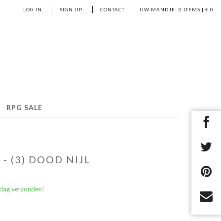
LOG IN
SIGN UP
CONTACT
UW MANDJE:
0
ITEMS | €
0
RPG SALE
- (3) DOOD NIJL
)dag verzonden!