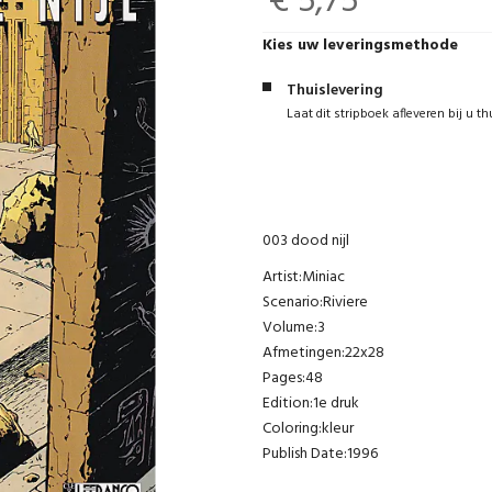
€ 5,75
Kies uw leveringsmethode
Thuislevering
Laat dit stripboek afleveren bij u th
003 dood nijl
Artist:Miniac
Scenario:Riviere
Volume:3
Afmetingen:22x28
Pages:48
Edition:1e druk
Coloring:kleur
Publish Date:1996