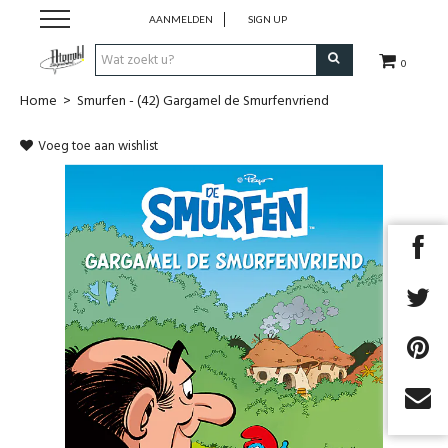
AANMELDEN
SIGN UP
0
Home
>
Smurfen - (42) Gargamel de Smurfenvriend
Strips
Voeg toe aan wishlist
Comics
Nieuwsberichten
Pre release
Cadeaubon
RPG Sale