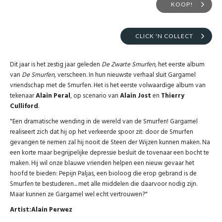
KOOP!
CLICK 'N COLLECT
Dit jaar is het zestig jaar geleden
De Zwarte Smurfen
, het eerste album
van
De Smurfen
, verscheen. In hun nieuwste verhaal sluit Gargamel
vriendschap met de Smurfen. Het is het eerste volwaardige album van
tekenaar
Alain Peral
, op scenario van
Alain Jost
en
Thierry
Culliford
.
"Een dramatische wending in de wereld van de Smurfen! Gargamel
realiseert zich dat hij op het verkeerde spoor zit: door de Smurfen
gevangen te nemen zal hij nooit de Steen der Wijzen kunnen maken. Na
een korte maar begrijpelijke depressie besluit de tovenaar een bocht te
maken. Hij wil onze blauwe vrienden helpen een nieuw gevaar het
hoofd te bieden: Pepijn Paljas, een bioloog die erop gebrand is de
Smurfen te bestuderen... met alle middelen die daarvoor nodig zijn.
Maar kunnen ze Gargamel wel echt vertrouwen?"
Artist:Alain Perwez