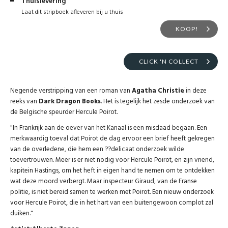
Thuislevering
Laat dit stripboek afleveren bij u thuis
KOOP!
CLICK 'N COLLECT
Negende verstripping van een roman van
Agatha Christie
in deze
reeks van
Dark Dragon Books
. Het is tegelijk het zesde onderzoek van
de Belgische speurder Hercule Poirot.
"In Frankrijk aan de oever van het Kanaal is een misdaad begaan. Een
merkwaardig toeval dat Poirot de dag ervoor een brief heeft gekregen
van de overledene, die hem een ??delicaat onderzoek wilde
toevertrouwen. Meer is er niet nodig voor Hercule Poirot, en zijn vriend,
kapitein Hastings, om het heft in eigen hand te nemen om te ontdekken
wat deze moord verbergt. Maar inspecteur Giraud, van de Franse
politie, is niet bereid samen te werken met Poirot. Een nieuw onderzoek
voor Hercule Poirot, die in het hart van een buitengewoon complot zal
duiken."