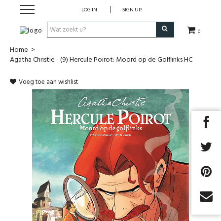
LOG IN
SIGN UP
0
Home
>
Strips
Agatha Christie - (9) Hercule Poirot: Moord op de Golflinks HC
Comics
Voeg toe aan wishlist
Nieuwsberichten
Pre release
Cadeaubon
RPG Sale