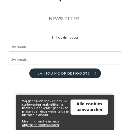
NEWSLETTER
Blijf op de hoogte
JA, HOU ME OP DE HOOGTE
Wij gebruiken cookies om uw
Alle cookies
surfervaring makkelijker te
maken. Door verder gebruik te
aanvaarden
maken van deze website ga je
hiermee akkoord.
Meer info vind je in onze
© 2026 www.atomik.nl | Powered by
Tilroy
.
algemene voorwaarden
.