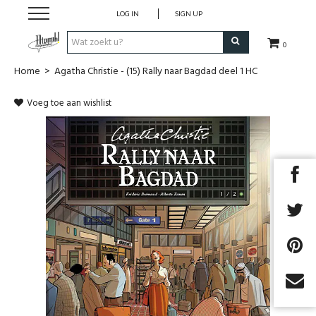
LOG IN
SIGN UP
0
Home
>
Agatha Christie - (15) Rally naar Bagdad deel 1 HC
Strips
Voeg toe aan wishlist
Comics
Nieuwsberichten
Pre release
Cadeaubon
RPG Sale