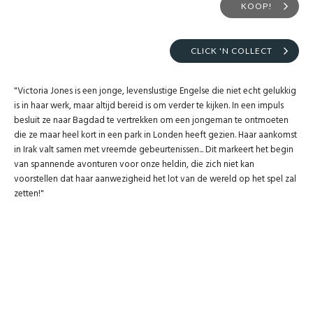
KOOP!
CLICK 'N COLLECT
"Victoria Jones is een jonge, levenslustige Engelse die niet echt gelukkig
is in haar werk, maar altijd bereid is om verder te kijken. In een impuls
besluit ze naar Bagdad te vertrekken om een jongeman te ontmoeten
die ze maar heel kort in een park in Londen heeft gezien. Haar aankomst
in Irak valt samen met vreemde gebeurtenissen... Dit markeert het begin
van spannende avonturen voor onze heldin, die zich niet kan
voorstellen dat haar aanwezigheid het lot van de wereld op het spel zal
zetten!"