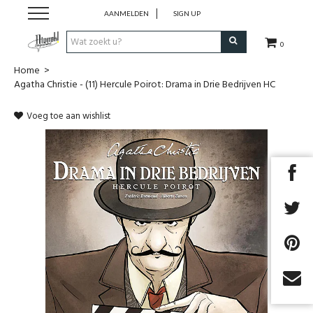
AANMELDEN
SIGN UP
0
Home
>
Strips
Agatha Christie - (11) Hercule Poirot: Drama in Drie Bedrijven HC
Comics
Voeg toe aan wishlist
Nieuwsberichten
Pre release
Cadeaubon
RPG Sale